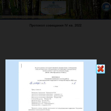
≡
Протокол совещания IV кв. 2022