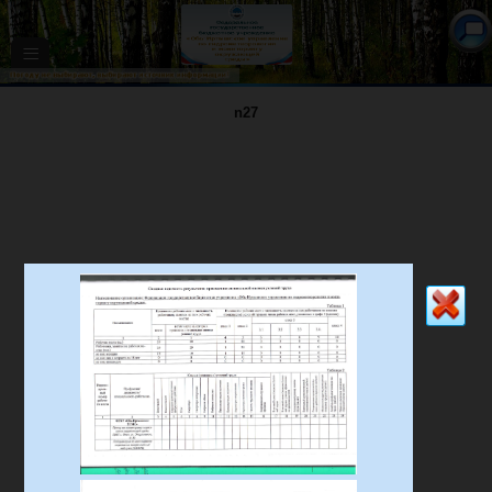
≡
n27