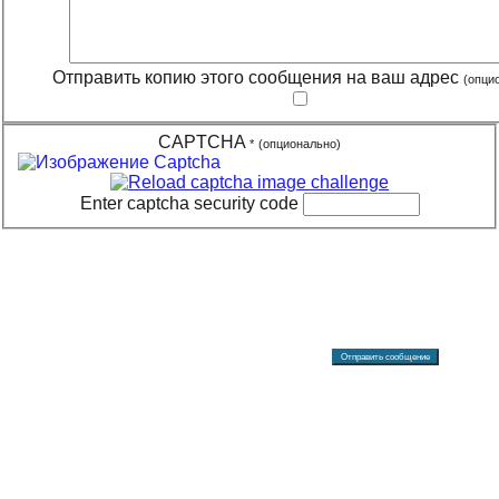
Отправить копию этого сообщения на ваш адрес
(опци
CAPTCHA
*
(опционально)
Enter captcha security code
Отправить сообщение