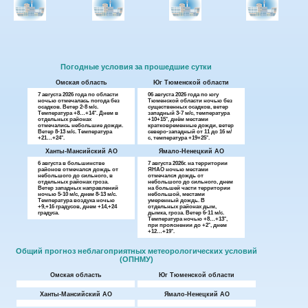
Погодные условия за прошедшие сутки
Омская область
Юг Тюменской области
7 августа 2026 года по области
06 августа 2026 года по югу
ночью отмечалась погода без
Тюменской области ночью без
осадков. Ветер 2-8 м/с.
существенных осадков, ветер
Температура +8…+14°. Днем в
западный 3-7 м/с, температура
отдельных районах
+10+15°, днём местами
отмечались небольшие дожди.
кратковременные дожди, ветер
Ветер 8-13 м/с. Температура
северо-западный от 11 до 16 м/
+21…+24°.
с, температура +19+25°.
Ханты-Мансийский АО
Ямало-Ненецкий АО
6 августа в большинстве
7 августа 2026г. на территории
районов отмечался дождь от
ЯНАО ночью местами
небольшого до сильного, в
отмечался дождь от
отдельных районах гроза.
небольшого до сильного, днем
Ветер западных направлений
на большей части территории
ночью 5-10 м/с, днем 8-13 м/с.
небольшой, местами
Температура воздуха ночью
умеренный дождь. В
+9,+16 градусов, днем +14,+24
отдельных районах дым,
градуса.
дымка, гроза. Ветер 6-11 м/с.
Температура ночью +8…+13°,
при прояснении до +2°, днем
+12…+19°.
Общий прогноз неблагоприятных метеорологических условий
(ОПНМУ)
Омская область
Юг Тюменской области
Ханты-Мансийский АО
Ямало-Ненецкий АО