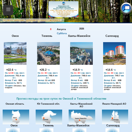
≡
2026
8
Августа
Суббота
Омск
Тюмень
Ханты-Мансийск
Салехард
+
+
+
+
22.6
26.2
14.9
14.6
°C
°C
°C
°C
На
12:30
ч вр. мест.
На
11: 30
ч вр. мест.
На
11: 30
ч вр. мест.
На
11: 30
ч вр. мест.
Давление:
751.4
мм
Давление:
748.4
мм
Давление:
748.6
мм
Давление:
749.7
мм
р.с.
р.с.
р.с.
р.с.
Ветер:
7
м/с
ЮЗ
Ветер:
11
м/с
ЮЗ
Ветер:
5
м/с
ЮВ
Ветер:
5
м/с
ЮВ
Влажность:
53
%
Влажность:
53
%
Влажность:
100
%
Влажность:
65
%
Осадки:
Осадки:
Осадки:
Облачно. Без
Облачно.
Облачно.
осадков
Слабый ливневый
Слабый ливневый
дождь
дождь
Прогноз погоды на трое суток по Омской и Тюменской областям
Омская область
Юг Тюменской обл.
Ханты-Мансийский
Ямало-Ненецкий АО
АО
Омск
Тюмень
Ханты-Мансийск
Салехард