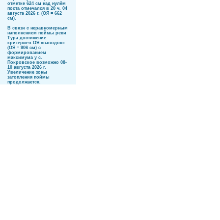
отметке 624 см над нулём
поста отмечался в 20 ч. 04
августа 2026 г. (ОЯ = 662
см).
В связи с неравномерным
наполнением поймы реки
Тура достижение
критериев ОЯ «паводок»
(ОЯ = 906 см) с
формированием
максимума у с.
Покровское возможно 08-
10 августа 2026 г.
Увеличение зоны
затопления поймы
продолжается.