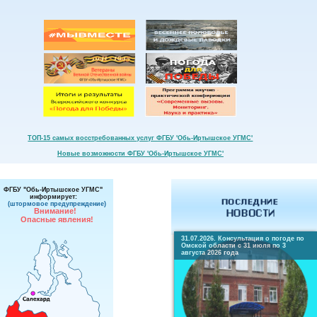
ТОП-15 самых восстребованных услуг ФГБУ 'Обь-Иртышское УГМС'
Новые возможности ФГБУ 'Обь-Иртышское УГМС'
ФГБУ "Обь-Иртышское УГМС"
информирует:
(штормовое предупреждение)
Внимание!
Опасные явления!
31.07.2026. Консультация о погоде по
Омской области с 31 июля по 3
августа 2026 года