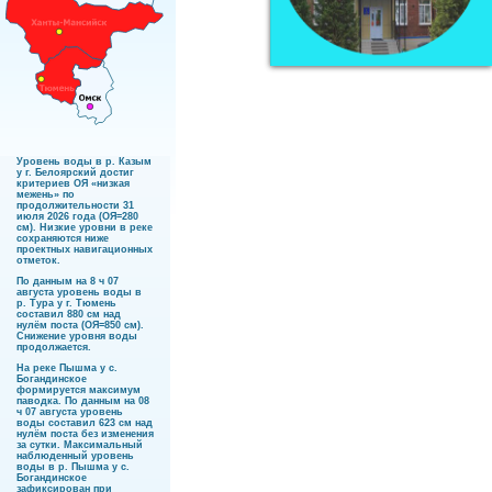
Уровень воды в р. Казым
у г. Белоярский достиг
критериев ОЯ «низкая
межень» по
продолжительности 31
июля 2026 года (ОЯ=280
см). Низкие уровни в реке
сохраняются ниже
проектных навигационных
отметок.
По данным на 8 ч 07
августа уровень воды в
р. Тура у г. Тюмень
составил 880 см над
нулём поста (ОЯ=850 см).
Снижение уровня воды
продолжается.
На реке Пышма у с.
Богандинское
формируется максимум
паводка. По данным на 08
ч 07 августа уровень
воды составил 623 см над
нулём поста без изменения
за сутки. Максимальный
наблюденный уровень
воды в р. Пышма у с.
Богандинское
зафиксирован при